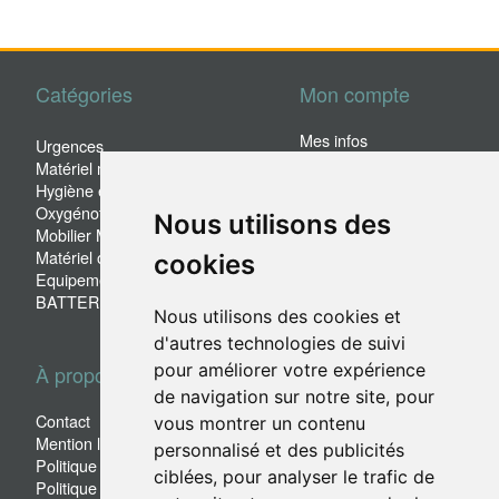
Catégories
Mon compte
Mes infos
Urgences
Mes commandes
Matériel médical
Mes adresses
Hygiène et sécurité
Pas encore client?
Oxygénothérapie
Nous utilisons des
Mobilier Médical et hospitalier
Matériel occasion
cookies
Equipement de pesée
BATTERIE
Nous utilisons des cookies et
d'autres technologies de suivi
pour améliorer votre expérience
À propos
de navigation sur notre site, pour
Contact
vous montrer un contenu
Mention légales
personnalisé et des publicités
Politique de confidentialité
ciblées, pour analyser le trafic de
Politique des cookies