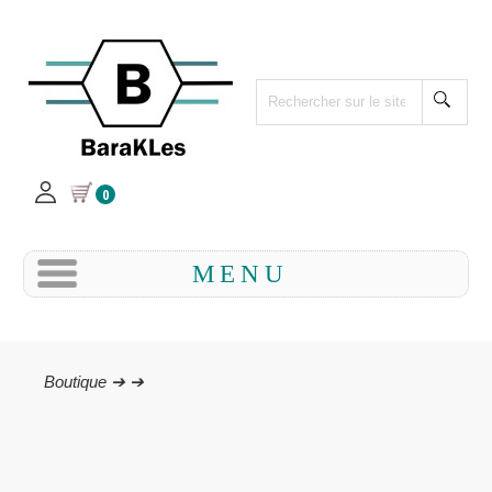
0
MENU
Boutique ➔
➔