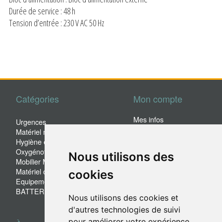
Durée de service : 48 h
Tension d’entrée : 230 V AC 50 Hz
Catégories
Mon compte
Mes infos
Urgences
Mes commandes
Matériel médical
Mes adresses
Hygiène et sécurité
Pas encore client?
Oxygénothérapie
Nous utilisons des
Mobilier Médical et hospitalier
Matériel occasion
cookies
Equipement de pesée
BATTERIE
Nous utilisons des cookies et
d'autres technologies de suivi
pour améliorer votre expérience