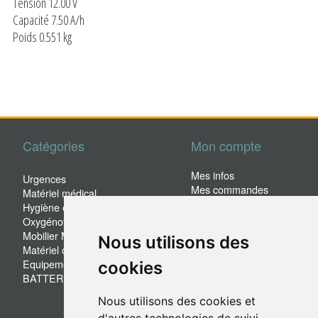
Tension 12.00 V
Capacité 7.50 A/h
Poids 0.551 kg
Catégories
Mon compte
Mes infos
Urgences
Mes commandes
Matériel médical
Mes adresses
Hygiène et sécurité
Pas encore client?
Oxygénothérapie
Mobilier Médical et hospitalier
Nous utilisons des
Matériel occasion
Equipement de pesée
cookies
BATTERIE
Nous utilisons des cookies et